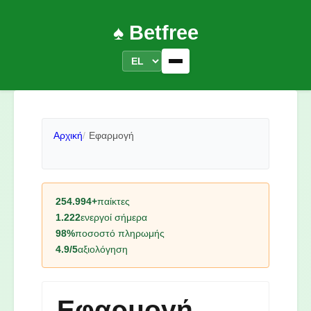
♠️ Betfree
Αρχική
Εφαρμογή
254.994+
παίκτες
1.222
ενεργοί σήμερα
98%
ποσοστό πληρωμής
4.9/5
αξιολόγηση
Εφαρμογή