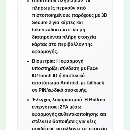
Προστασία πληρωμών:
Οι
πληρωμές περνούν από
πιστοποιημένους παρόχους με 3D
Secure 2 για κάρτες και
tokenization ώστε να μη
διατηρούνται πλήρη στοιχεία
κάρτας στο περιβάλλον της
εφαρμογής.
Βιομετρία:
Η εφαρμογή
υποστηρίζει σύνδεση με Face
ID/Touch ID ή δακτυλικό
αποτύπωμα Android, με fallback
σε PIN/κωδικό συσκευής.
Έλεγχος λογαριασμού:
Η Betfree
ενεργοποιεί 2FA μέσω
εφαρμογής αυθεντικοποίησης και
στέλνει ειδοποιήσεις για νέες
συνδέσεις και αλλαγές σε στοιχεία