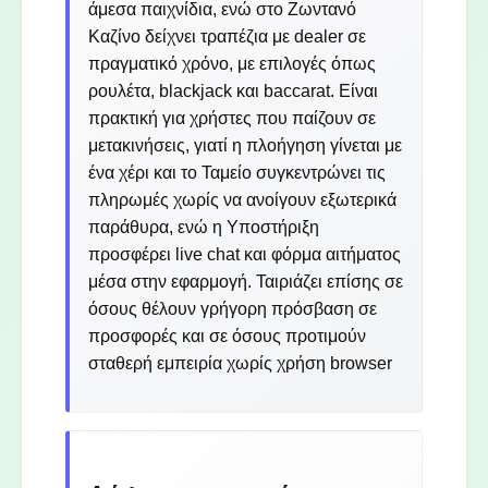
άμεσα παιχνίδια, ενώ στο Ζωντανό
Καζίνο δείχνει τραπέζια με dealer σε
πραγματικό χρόνο, με επιλογές όπως
ρουλέτα, blackjack και baccarat. Είναι
πρακτική για χρήστες που παίζουν σε
μετακινήσεις, γιατί η πλοήγηση γίνεται με
ένα χέρι και το Ταμείο συγκεντρώνει τις
πληρωμές χωρίς να ανοίγουν εξωτερικά
παράθυρα, ενώ η Υποστήριξη
προσφέρει live chat και φόρμα αιτήματος
μέσα στην εφαρμογή. Ταιριάζει επίσης σε
όσους θέλουν γρήγορη πρόσβαση σε
προσφορές και σε όσους προτιμούν
σταθερή εμπειρία χωρίς χρήση browser