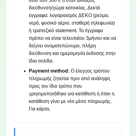
άνω των 500 € ή όταν αλλάξεις
διεύθυνση/χώρα κατοικίας. Δεκτά
έγγραφα: λογαριασμός ΔΕΚΟ (ρεύμα,
νερό, φυσικό αέριο, σταθερή τηλεφωνία)
ή τραπεζικό statement. Το έγγραφο
πρέπει να είναι τελευταίου 3μήνου και να
δείχνει ονοματεπώνυμο, πλήρη
διεύθυνση και ημερομηνία έκδοσης στην
ίδια σελίδα.
Payment method:
Ο έλεγχος τρόπου
πληρωμής ζητείται πριν από ανάληψη
προς τον ίδιο τρόπο που
χρησιμοποιήθηκε για κατάθεση ή όταν η
κατάθεση γίνει με νέο μέσο πληρωμής.
Για κάρτα,