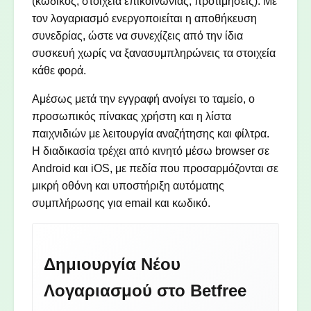
(κωδικός, στοιχεία επικοινωνίας, προτιμήσεις). Με
τον λογαριασμό ενεργοποιείται η αποθήκευση
συνεδρίας, ώστε να συνεχίζεις από την ίδια
συσκευή χωρίς να ξανασυμπληρώνεις τα στοιχεία
κάθε φορά.
Αμέσως μετά την εγγραφή ανοίγει το ταμείο, ο
προσωπικός πίνακας χρήστη και η λίστα
παιχνιδιών με λειτουργία αναζήτησης και φίλτρα.
Η διαδικασία τρέχει από κινητό μέσω browser σε
Android και iOS, με πεδία που προσαρμόζονται σε
μικρή οθόνη και υποστήριξη αυτόματης
συμπλήρωσης για email και κωδικό.
Δημιουργία Νέου
Λογαριασμού στο Betfree