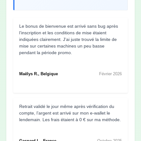
Le bonus de bienvenue est arrivé sans bug après
l’inscription et les conditions de mise étaient
indiquées clairement. J’ai juste trouvé la limite de
mise sur certaines machines un peu basse
pendant la période promo.
Maëlys R., Belgique
Février 2026
Retrait validé le jour même après vérification du
compte, l’argent est arrivé sur mon e-wallet le
lendemain. Les frais étaient à 0 € sur ma méthode.
Gaspard L., France
Octobre 2025