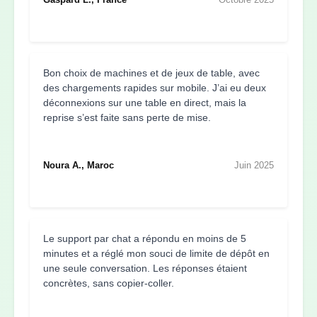
Bon choix de machines et de jeux de table, avec
des chargements rapides sur mobile. J’ai eu deux
déconnexions sur une table en direct, mais la
reprise s’est faite sans perte de mise.
Noura A., Maroc
Juin 2025
Le support par chat a répondu en moins de 5
minutes et a réglé mon souci de limite de dépôt en
une seule conversation. Les réponses étaient
concrètes, sans copier-coller.