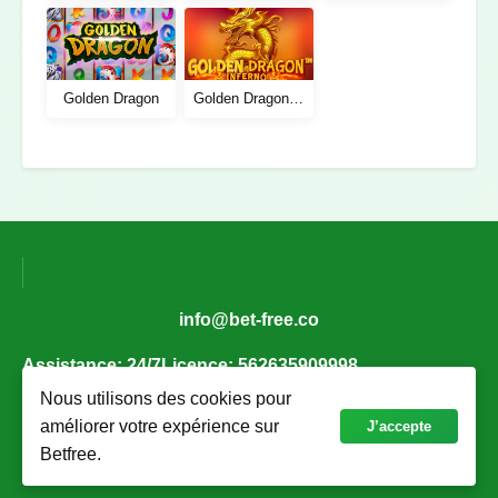
Golden Dragon
Golden Dragon Inferno Betsoft
info@bet-free.co
Assistance: 24/7
Licence: 562635909998
Nous utilisons des cookies pour
Jouez de manière responsable, 18+.
améliorer votre expérience sur
J’accepte
© 2020 -
2026
Betfree.
Betfree.