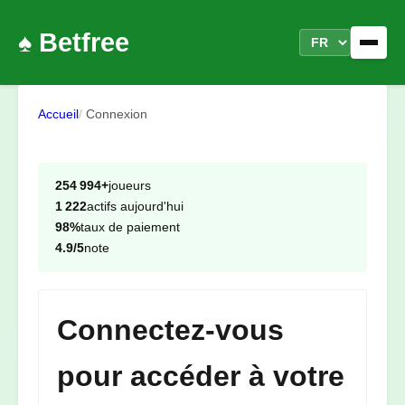
♠️ Betfree
Accueil
Connexion
254 994+
joueurs
1 222
actifs aujourd'hui
98%
taux de paiement
4.9/5
note
Connectez-vous
pour accéder à votre