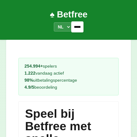
♠️ Betfree
254.994+
spelers
1.222
vandaag actief
98%
uitbetalingspercentage
4.9/5
beoordeling
Speel bij
Betfree met