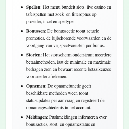
Spellen
: Het menu bundelt slots, live casino en
tafelspellen met zoek- en filteropties op
provider, inzet en speltype.
Bonussen
: De bonussectie toont actuele
promoties, de bijbehorende voorwaarden en de
voortgang van vrijspeelvereisten per bonus.
Storten
: Het stortscherm ondersteunt meerdere
betaalmethoden, laat de minimale en maximale
bedragen zien en bewaart recente betaalkeuzes
voor sneller afrekenen.
Opnemen
: De opnamefunctie geeft
beschikbare methoden weer, toont
statusupdates per aanvraag en registreert de
opnamegeschiedenis in het account.
Meldingen
: Pushmeldingen informeren over
bonusacties, stort- en opnamestatus en