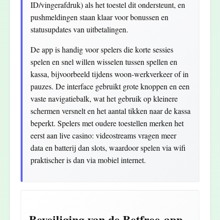
ID/vingerafdruk) als het toestel dit ondersteunt, en
pushmeldingen staan klaar voor bonussen en
statusupdates van uitbetalingen.
De app is handig voor spelers die korte sessies
spelen en snel willen wisselen tussen spellen en
kassa, bijvoorbeeld tijdens woon-werkverkeer of in
pauzes. De interface gebruikt grote knoppen en een
vaste navigatiebalk, wat het gebruik op kleinere
schermen versnelt en het aantal tikken naar de kassa
beperkt. Spelers met oudere toestellen merken het
eerst aan live casino: videostreams vragen meer
data en batterij dan slots, waardoor spelen via wifi
praktischer is dan via mobiel internet.
Beveiliging van de Betfree-app