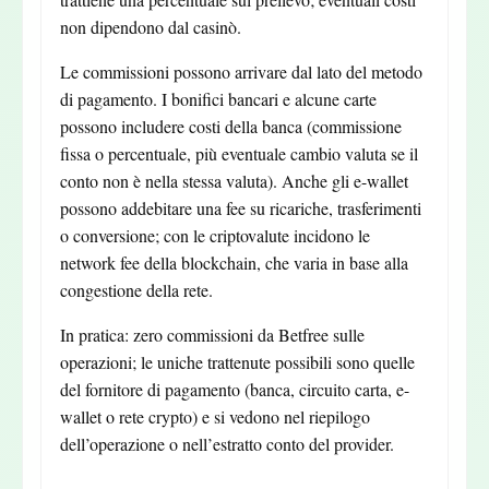
non dipendono dal casinò.
Le commissioni possono arrivare dal lato del metodo
di pagamento. I bonifici bancari e alcune carte
possono includere costi della banca (commissione
fissa o percentuale, più eventuale cambio valuta se il
conto non è nella stessa valuta). Anche gli e-wallet
possono addebitare una fee su ricariche, trasferimenti
o conversione; con le criptovalute incidono le
network fee della blockchain, che varia in base alla
congestione della rete.
In pratica: zero commissioni da Betfree sulle
operazioni; le uniche trattenute possibili sono quelle
del fornitore di pagamento (banca, circuito carta, e-
wallet o rete crypto) e si vedono nel riepilogo
dell’operazione o nell’estratto conto del provider.