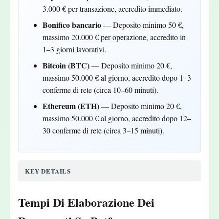
3.000 € per transazione, accredito immediato.
Bonifico bancario
— Deposito minimo 50 €,
massimo 20.000 € per operazione, accredito in
1–3 giorni lavorativi.
Bitcoin (BTC)
— Deposito minimo 20 €,
massimo 50.000 € al giorno, accredito dopo 1–3
conferme di rete (circa 10–60 minuti).
Ethereum (ETH)
— Deposito minimo 20 €,
massimo 50.000 € al giorno, accredito dopo 12–
30 conferme di rete (circa 3–15 minuti).
KEY DETAILS
Tempi Di Elaborazione Dei