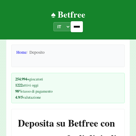
♠️ Betfree
Home
Deposito
254.994+
giocatori
1222
attivi oggi
98%
tasso di pagamento
4.9/5
valutazione
Deposita su Betfree con