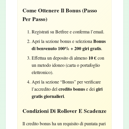
Come Ottenere Il Bonus (Passo
Per Passo)
Registrati su Betfree e conferma l’email.
Bonus
Apri la sezione bonus e seleziona
di benvenuto 100% + 200 giri gratis
.
10 €
Effettua un deposito di almeno
con
un metodo idoneo (carta o portafoglio
elettronico).
Apri la sezione “Bonus” per verificare
credito bonus
giri
l’accredito del
e dei
gratis giornalieri
.
Condizioni Di Rollover E Scadenze
Il credito bonus ha un requisito di puntata pari