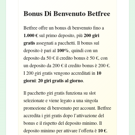
Bonus Di Benvenuto Betfree
Betfree offre un bonus di benvenuto fino a
1.000 €
200 giri
sul primo deposito, più
gratis
assegnati a pacchetti. Il bonus sul
100%
deposito è pari al
, quindi con un
deposito da 50 € il credito bonus è 50 €, con
un deposito da 200 € il credito bonus è 200 €.
10
I 200 giri gratis vengono accreditati in
giorni
20 giri gratis al giorno
:
.
Il pacchetto giri gratis funziona su slot
selezionate e viene legato a una singola
promozione di benvenuto per account. Betfree
accredita i giri gratis dopo l’attivazione del
bonus e il rispetto del deposito minimo. Il
10 €
deposito minimo per attivare l’offerta è
.