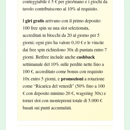
conteggiabile è 5 € per giro/mano e i giochi da
tavolo contribuiscono al 10% al requisito.
giri gratis
I
arrivano con il primo deposito:
100 free spin su una slot selezionata,
accreditati in blocchi da 20 al giorno per 5
giorni; ogni giro ha valore 0,10 € e le vincite
dai free spin richiedono 30x di puntata entro 7
cashback
giorni. Betfree include anche
settimanale del 10% sulle perdite nette fino a
100 €, accreditato come bonus con requisito
promozioni
10x entro 5 giorni, e
a rotazione
come “Ricarica del venerdì” (50% fino a 100
€ con deposito minimo 20 €, wagering 30x) e
tornei slot con montepremi totale di 5.000 €
basati sui punti accumulati.