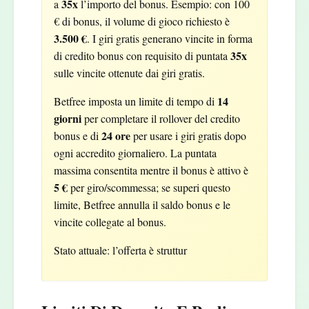
35x
a
l’importo del bonus. Esempio: con 100
€ di bonus, il volume di gioco richiesto è
3.500 €
. I giri gratis generano vincite in forma
35x
di credito bonus con requisito di puntata
sulle vincite ottenute dai giri gratis.
14
Betfree imposta un limite di tempo di
giorni
per completare il rollover del credito
24 ore
bonus e di
per usare i giri gratis dopo
ogni accredito giornaliero. La puntata
massima consentita mentre il bonus è attivo è
5 €
per giro/scommessa; se superi questo
limite, Betfree annulla il saldo bonus e le
vincite collegate al bonus.
Stato attuale: l’offerta è struttur