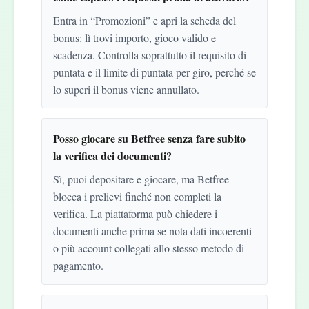
Entra in “Promozioni” e apri la scheda del
bonus: lì trovi importo, gioco valido e
scadenza. Controlla soprattutto il requisito di
puntata e il limite di puntata per giro, perché se
lo superi il bonus viene annullato.
Posso giocare su Betfree senza fare subito
la verifica dei documenti?
Sì, puoi depositare e giocare, ma Betfree
blocca i prelievi finché non completi la
verifica. La piattaforma può chiedere i
documenti anche prima se nota dati incoerenti
o più account collegati allo stesso metodo di
pagamento.