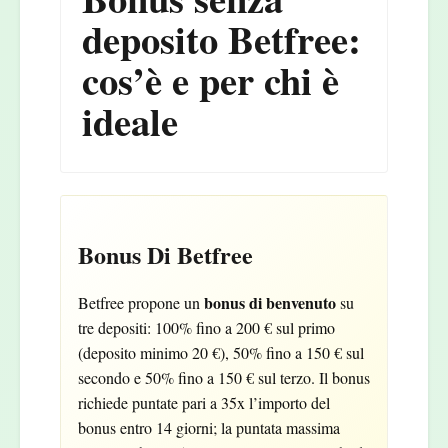
deposito Betfree:
cos’è e per chi è
ideale
Bonus Di Betfree
bonus di benvenuto
Betfree propone un
su
tre depositi: 100% fino a 200 € sul primo
(deposito minimo 20 €), 50% fino a 150 € sul
secondo e 50% fino a 150 € sul terzo. Il bonus
richiede puntate pari a 35x l’importo del
bonus entro 14 giorni; la puntata massima