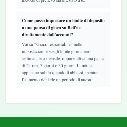
Come posso impostare un limite di deposito
o una pausa di gioco su Betfree
direttamente dall’account?
Vai su “Gioco responsabile” nelle
impostazioni e scegli limite giornaliero,
settimanale o mensile, oppure attiva una pausa
di 24 ore, 7 giorni o 30 giorni. I limiti si
applicano subito quando li abbassi, mentre
l’aumento richiede un periodo di attesa.