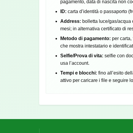
pagamento, data di nascita non coe
ID:
carta d’identità o passaporto (fr
Address:
bolletta luce/gas/acqua o
mesi; in alternativa certificato di 
Metodo di pagamento:
per carta,
che mostra intestatario e identifica
Selfie/Prova di vita:
selfie con doc
usa l’account.
Tempi e blocchi:
fino all’esito del
attivo per caricare i file e seguire lo