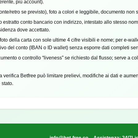
rente, più account).
onte/retro se previsto), foto a colori e leggibile, documento non s
 estratto conto bancario con indirizzo, intestato allo stesso no
residenza dove accettato.
 foto della carta con sole ultime 4 cifre visibili e nome; per e-
tivo del conto (IBAN o ID wallet) senza esporre dati completi sens
umento o controllo “liveness” se richiesto dal flusso; serve a c
la verifica Betfree può limitare prelievi, modifiche ai dati e aumen
 stato.
info@bet-free.co
Assistenza: 24/7
Li