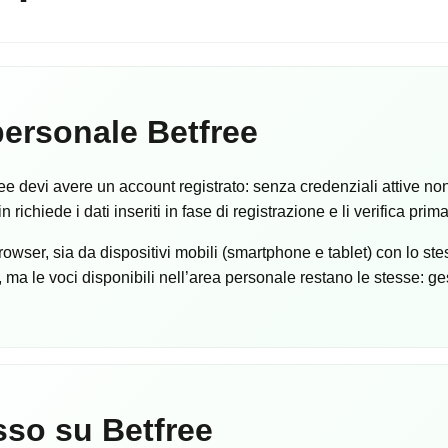
personale Betfree
ee devi avere un account registrato: senza credenziali attive non
n richiede i dati inseriti in fase di registrazione e li verifica prim
wser, sia da dispositivi mobili (smartphone e tablet) con lo ste
y, ma le voci disponibili nell’area personale restano le stesse: 
sso su Betfree