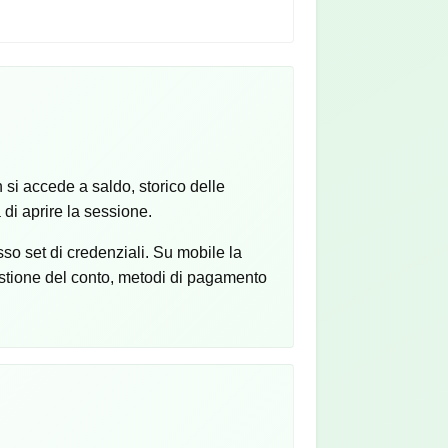
 si accede a saldo, storico delle
a di aprire la sessione.
sso set di credenziali. Su mobile la
gestione del conto, metodi di pagamento