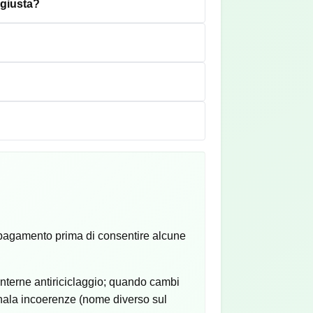
 giusta?
i pagamento prima di consentire alcune
 interne antiriciclaggio; quando cambi
gnala incoerenze (nome diverso sul