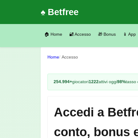
♠️ Betfree
🏠 Home
🔐 Accesso
🎁 Bonus
📱 App
Home
Accesso
254.994+
giocatori
1222
attivi oggi
98%
tasso
Accedi a Betfr
conto, bonus e