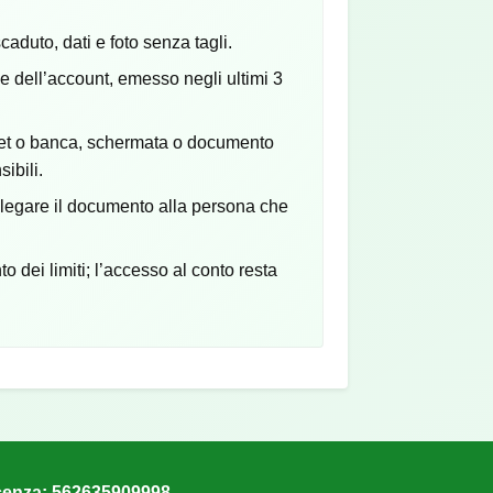
caduto, dati e foto senza tagli.
me dell’account, emesso negli ultimi 3
wallet o banca, schermata o documento
ibili.
ollegare il documento alla persona che
to dei limiti; l’accesso al conto resta
cenza: 562635909998