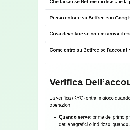
Che faccio se Betfree mi dice che la
Posso entrare su Betfree con Google
Cosa devo fare se non mi arriva il co
Come entro su Betfree se l’account ri
Verifica Dell’acco
La verifica (KYC) entra in gioco quando
operazioni.
Quando serve:
prima del primo pre
dati anagrafici o indirizzo; quand